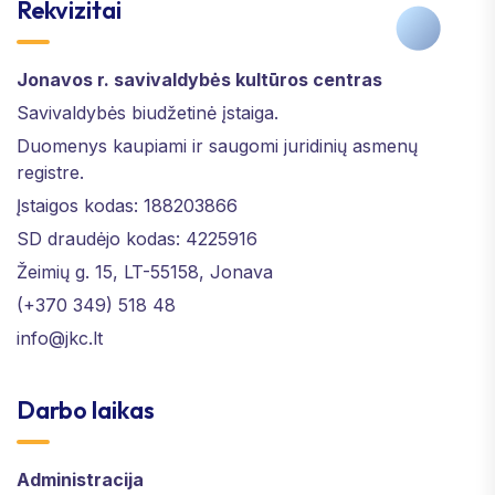
Rekvizitai
Jonavos r. savivaldybės kultūros centras
Savivaldybės biudžetinė įstaiga.
Duomenys kaupiami ir saugomi juridinių asmenų
registre.
Įstaigos kodas: 188203866
SD draudėjo kodas: 4225916
Žeimių g. 15, LT-55158, Jonava
(+370 349) 518 48
info@jkc.lt
Darbo laikas
Administracija