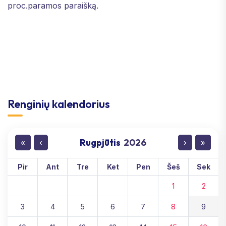
proc.paramos paraišką.
Renginių kalendorius
Rugpjūtis
2026
«
‹
›
»
Pir
Ant
Tre
Ket
Pen
Šeš
Sek
1
2
3
4
5
6
7
8
9