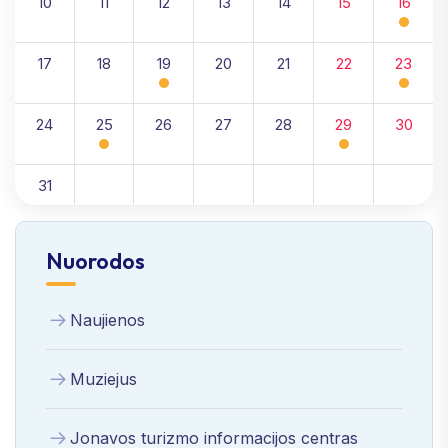
10
11
12
13
14
15
16
17
18
19
20
21
22
23
24
25
26
27
28
29
30
31
Nuorodos
Naujienos
Muziejus
Jonavos turizmo informacijos centras