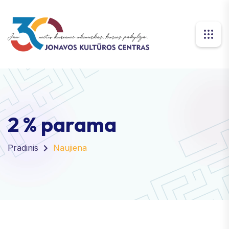
2 % parama
Pradinis
Naujiena