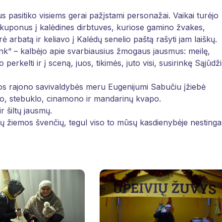
 pasitiko visiems gerai pažįstami personažai. Vaikai turėjo
ti kuponus į kalėdines dirbtuves, kuriose gamino žvakes,
rė arbatą ir keliavo į Kalėdų senelio paštą rašyti jam laiškų.
link“ – kalbėjo apie svarbiausius žmogaus jausmus: meilę,
erkelti ir į sceną, juos, tikimės, juto visi, susirinkę Sąjūdž
vos rajono savivaldybės meru Eugenijumi Sabučiu įžiebė
ego, stebuklo, cinamono ir mandarinų kvapo.
r šiltų jausmų.
ųjų žiemos švenčių, tegul viso to mūsų kasdienybėje nestinga 