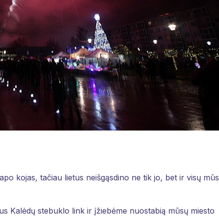
o kojas, tačiau lietus neišgąsdino ne tik jo, bet ir visų mūs
nius Kalėdų stebuklo link ir įžiebėme nuostabią mūsų miesto