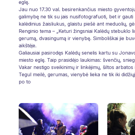
eglę.
Jau nuo 17.30 val. besirenkančius miesto gyventojus
galimybę ne tik su jais nusifotografuoti, bet ir gau
kalėdinius žaisliukus, glaistu piešė ant meduolių, gė
Renginio tema – „Keturi žingsniai Kalėdų stebuklo 
gerumą, dvasingumą ir vienybę. Simboliškai jie buvo p
aikštėje.
Galiausiai pasirodęs Kalėdų senelis kartu su Jona
miesto eglę. Taip prasidėjo laukimas: švenčių, sni
Vakar nestigo sveikinimų ir linkėjimų, šiltos arbatos i
Tegul meilė, gerumas, vienybė lieka ne tik iki didži
po to