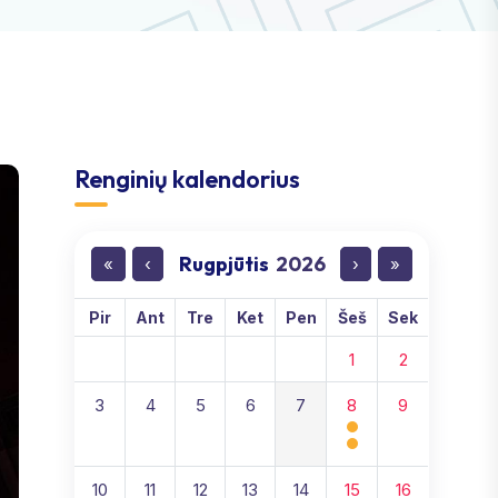
Renginių kalendorius
Rugpjūtis
2026
«
‹
›
»
Pir
Ant
Tre
Ket
Pen
Šeš
Sek
1
2
3
4
5
6
7
8
9
10
11
12
13
14
15
16