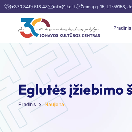
(+370 349) 518 48
info@jkc.lt
Žeimių g. 15, LT-55158, 
Pradinis
Eglutės įžiebimo 
Pradinis
Naujiena