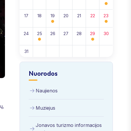
17
18
19
20
21
22
23
24
25
26
27
28
29
30
31
Nuorodos
Naujienos
ų,
Muziejus
Jonavos turizmo informacijos