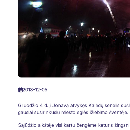
2018-12-05
Gruodžio 4 d. į Jonavą atvykęs Kalėdų senelis sušlap
gausiai susirinkusių miesto eglės įžiebimo šventėje.
Sąjūdžio aikštėje visi kartu žengėme keturis žings