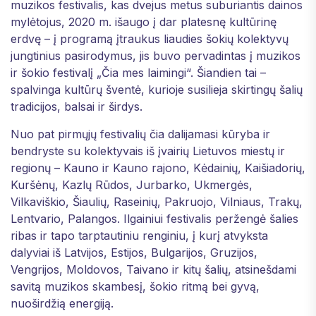
muzikos festivalis, kas dvejus metus suburiantis dainos
mylėtojus, 2020 m. išaugo į dar platesnę kultūrinę
erdvę – į programą įtraukus liaudies šokių kolektyvų
jungtinius pasirodymus, jis buvo pervadintas į muzikos
ir šokio festivalį „Čia mes laimingi“. Šiandien tai –
spalvinga kultūrų šventė, kurioje susilieja skirtingų šalių
tradicijos, balsai ir širdys.
Nuo pat pirmųjų festivalių čia dalijamasi kūryba ir
bendryste su kolektyvais iš įvairių Lietuvos miestų ir
regionų – Kauno ir Kauno rajono, Kėdainių, Kaišiadorių,
Kuršėnų, Kazlų Rūdos, Jurbarko, Ukmergės,
Vilkaviškio, Šiaulių, Raseinių, Pakruojo, Vilniaus, Trakų,
Lentvario, Palangos. Ilgainiui festivalis peržengė šalies
ribas ir tapo tarptautiniu renginiu, į kurį atvyksta
dalyviai iš Latvijos, Estijos, Bulgarijos, Gruzijos,
Vengrijos, Moldovos, Taivano ir kitų šalių, atsinešdami
savitą muzikos skambesį, šokio ritmą bei gyvą,
nuoširdžią energiją.