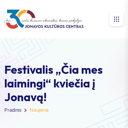
Festivalis „Čia mes
laimingi“ kviečia į
Jonavą!
Pradinis
Naujiena