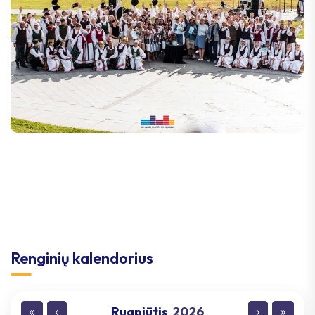
Renginių kalendorius
Rugpjūtis
2026
«
‹
›
»