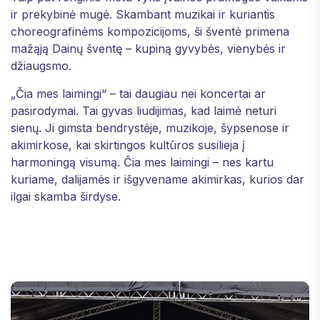
ir prekybinė mugė. Skambant muzikai ir kuriantis
choreografinėms kompozicijoms, ši šventė primena
mažąją Dainų šventę – kupiną gyvybės, vienybės ir
džiaugsmo.
„Čia mes laimingi“ – tai daugiau nei koncertai ar
pasirodymai. Tai gyvas liudijimas, kad laimė neturi
sienų. Ji gimsta bendrystėje, muzikoje, šypsenose ir
akimirkose, kai skirtingos kultūros susilieja į
harmoningą visumą. Čia mes laimingi – nes kartu
kuriame, dalijamės ir išgyvename akimirkas, kurios dar
ilgai skamba širdyse.