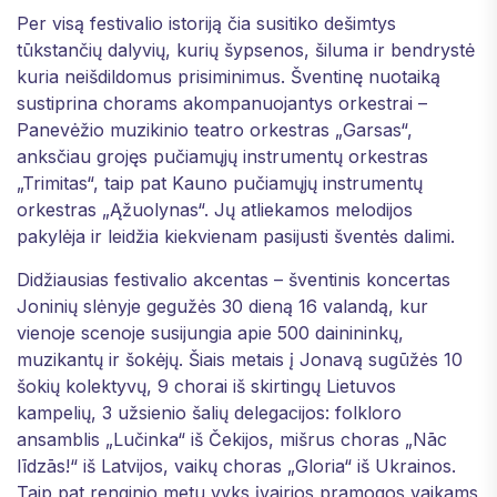
Per visą festivalio istoriją čia susitiko dešimtys
tūkstančių dalyvių, kurių šypsenos, šiluma ir bendrystė
kuria neišdildomus prisiminimus. Šventinę nuotaiką
sustiprina chorams akompanuojantys orkestrai –
Panevėžio muzikinio teatro orkestras „Garsas“,
anksčiau grojęs pučiamųjų instrumentų orkestras
„Trimitas“, taip pat Kauno pučiamųjų instrumentų
orkestras „Ąžuolynas“. Jų atliekamos melodijos
pakylėja ir leidžia kiekvienam pasijusti šventės dalimi.
Didžiausias festivalio akcentas – šventinis koncertas
Joninių slėnyje gegužės 30 dieną 16 valandą, kur
vienoje scenoje susijungia apie 500 dainininkų,
muzikantų ir šokėjų. Šiais metais į Jonavą sugūžės 10
šokių kolektyvų, 9 chorai iš skirtingų Lietuvos
kampelių, 3 užsienio šalių delegacijos: folkloro
ansamblis „Lučinka“ iš Čekijos, mišrus choras „Nāc
līdzās!“ iš Latvijos, vaikų choras „Gloria“ iš Ukrainos.
Taip pat renginio metu vyks įvairios pramogos vaikams