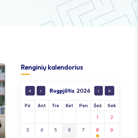
Renginių kalendorius
Rugpjūtis
2026
«
‹
›
»
Pir
Ant
Tre
Ket
Pen
Šeš
Sek
1
2
3
4
5
6
7
8
9