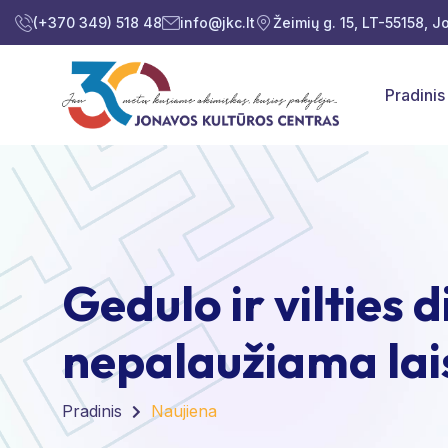
(+370 349) 518 48
info@jkc.lt
Žeimių g. 15, LT-55158, 
Pradinis
Gedulo ir vilties 
nepalaužiama lai
Pradinis
Naujiena