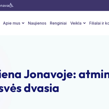
Jonava
Apie mus
Naujienos
Renginiai
Veikla
Filialai ir 
diena Jonavoje: atmint
svės dvasia