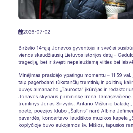
2026-07-02
Birželio 14-ąją Jonavos gyventojai ir svečiai susib
vienos skaudžiausių Lietuvos istorijos datų – Gedulo i
tragediją, bet ir švęsti nepalaužiamą vilties bei laisv
Minėjimas prasidėjo ypatingu momentu – 11:59 val. jo
taip pagerbdami tūkstančių tremtinių ir politinių ka
buvęs almanacho „Taurosta“ įkūrėjas ir redaktorius 
Jonavos skyriaus pirmininkė Irena Tamaševičienė. R
tremtinys Jonas Sirvydis. Antano Miškinio baladę „
poetė, poezijos klubo „Šaltinis“ narė Albina Jefimen
pavardės, koncertavo liaudiškos muzikos kapela „S
koplyčioje buvo aukojamos šv. Mišios, tapusios ram