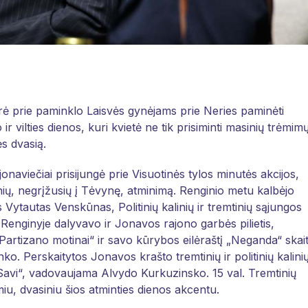
ūrė prie paminklo Laisvės gynėjams prie Neries paminėti
r vilties dienos, kuri kvietė ne tik prisiminti masinių trėmim
ės dvasią.
naviečiai prisijungė prie Visuotinės tylos minutės akcijos,
linių, negrįžusių į Tėvynę, atminimą. Renginio metu kalbėjo
Vytautas Venskūnas, Politinių kalinių ir tremtinių sąjungos
enginyje dalyvavo ir Jonavos rajono garbės pilietis,
Partizano motinai“ ir savo kūrybos eilėraštį „Neganda“ skai
ko. Perskaitytos Jonavos krašto tremtinių ir politinių kalini
avi“, vadovaujama Alvydo Kurkuzinsko. 15 val. Tremtinių
iu, dvasiniu šios atminties dienos akcentu.