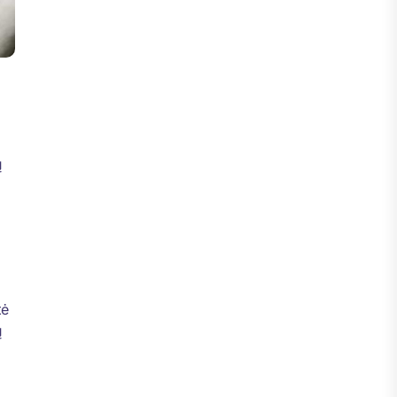
ų
tė
ų