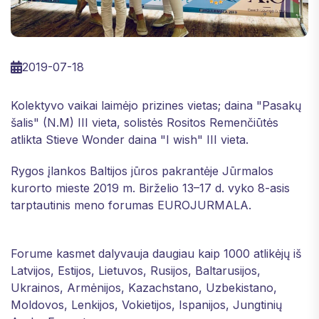
2019-07-18
Kolektyvo vaikai laimėjo prizines vietas; daina "Pasakų
šalis" (N.M) III vieta, solistės Rositos Remenčiūtės
atlikta Stieve Wonder daina "I wish" III vieta.
Rygos įlankos Baltijos jūros pakrantėje Jūrmalos
kurorto mieste 2019 m. Birželio 13–17 d. vyko 8-asis
tarptautinis meno forumas EUROJURMALA.
Forume kasmet dalyvauja daugiau kaip 1000 atlikėjų iš
Latvijos, Estijos, Lietuvos, Rusijos, Baltarusijos,
Ukrainos, Armėnijos, Kazachstano, Uzbekistano,
Moldovos, Lenkijos, Vokietijos, Ispanijos, Jungtinių