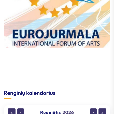
Renginių kalendorius
Rugpjūtis
2026
«
‹
›
»