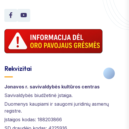
Rekvizitai
Jonavos r. savivaldybės kultūros centras
Savivaldybės biudžetinė įstaiga.
Duomenys kaupiami ir saugomi juridinių asmenų
registre.
Įstaigos kodas: 188203866
SD draudėjo kodas: 4225916