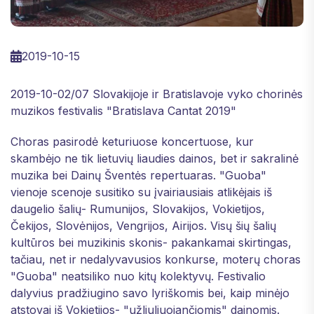
2019-10-15
2019-10-02/07 Slovakijoje ir Bratislavoje vyko chorinės
muzikos festivalis "Bratislava Cantat 2019"
Choras pasirodė keturiuose koncertuose, kur
skambėjo ne tik lietuvių liaudies dainos, bet ir sakralinė
muzika bei Dainų Šventės repertuaras. "Guoba"
vienoje scenoje susitiko su įvairiausiais atlikėjais iš
daugelio šalių- Rumunijos, Slovakijos, Vokietijos,
Čekijos, Slovėnijos, Vengrijos, Airijos. Visų šių šalių
kultūros bei muzikinis skonis- pakankamai skirtingas,
tačiau, net ir nedalyvavusios konkurse, moterų choras
"Guoba" neatsiliko nuo kitų kolektyvų. Festivalio
dalyvius pradžiugino savo lyriškomis bei, kaip minėjo
atstovai iš Vokietijos- "užliuliuojančiomis" dainomis.