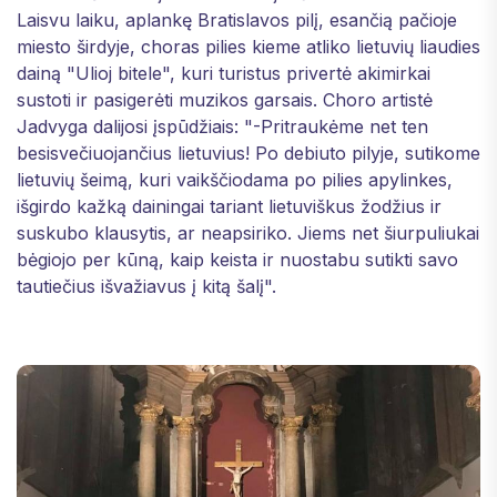
Laisvu laiku, aplankę Bratislavos pilį, esančią pačioje
miesto širdyje, choras pilies kieme atliko lietuvių liaudies
dainą "Ulioj bitele", kuri turistus privertė akimirkai
sustoti ir pasigerėti muzikos garsais. Choro artistė
Jadvyga dalijosi įspūdžiais: "-Pritraukėme net ten
besisvečiuojančius lietuvius! Po debiuto pilyje, sutikome
lietuvių šeimą, kuri vaikščiodama po pilies apylinkes,
išgirdo kažką dainingai tariant lietuviškus žodžius ir
suskubo klausytis, ar neapsiriko. Jiems net šiurpuliukai
bėgiojo per kūną, kaip keista ir nuostabu sutikti savo
tautiečius išvažiavus į kitą šalį".