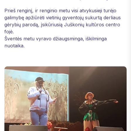
Prieš renginį, ir renginio metu visi atvykusieji turėjo
galimybę apžiūrėti vietinių gyventojų sukurtą derliaus
gėrybių parodą, įsikūriusią Juškonių kultūros centro
fojė.
Šventės metu vyravo džiaugsminga, iškilminga
nuotaika.