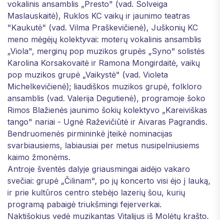
vokalinis ansamblis „Presto" (vad. Solveiga
Maslauskaitė), Ruklos KC vaikų ir jaunimo teatras
"Kaukutė" (vad. Vilma Praškevičienė), Juškonių KC
meno mėgėjų kolektyvai: moterų vokalinis ansamblis
„Viola", merginų pop muzikos grupės „Syno" solistės
Karolina Korsakovaitė ir Ramona Mongirdaitė, vaikų
pop muzikos grupė „Vaikystė" (vad. Violeta
Michelkevičienė); liaudiškos muzikos grupė, folkloro
ansamblis (vad. Valerija Degutienė), programoje šoko
Rimos Blažienės jaunimo šokių kolektyvo „Kareiviškas
tango" nariai - Ugnė Raževičiūtė ir Aivaras Pagrandis.
Bendruomenės pirmininkė įteikė nominacijas
svarbiausiems, labiausiai per metus nusipelniusiems
kaimo žmonėms.
Antroje šventės dalyje griausmingai aidėjo vakaro
svečiai: grupė „Čilinam", po jų koncerto visi ėjo į lauką,
ir prie kultūros centro stebėjo lazerių šou, kurių
programą pabaigė triukšmingi fejerverkai.
Naktišokius vedė muzikantas Vitalijus iš Molėtų krašto.