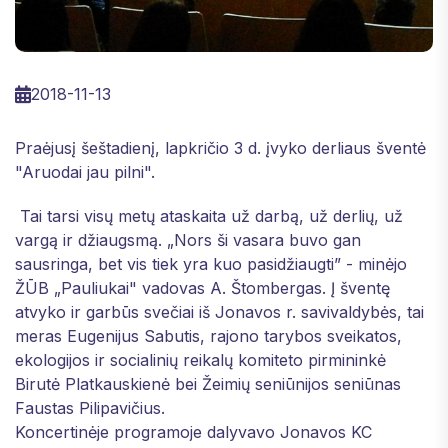
2018-11-13
Praėjusį šeštadienį, lapkričio 3 d. įvyko derliaus šventė
"Aruodai jau pilni".
Tai tarsi visų metų ataskaita už darbą, už derlių, už
vargą ir džiaugsmą. „Nors ši vasara buvo gan
sausringa, bet vis tiek yra kuo pasidžiaugti” - minėjo
ŽŪB „Pauliukai" vadovas A. Štombergas. Į šventę
atvyko ir garbūs svečiai iš Jonavos r. savivaldybės, tai
meras Eugenijus Sabutis, rajono tarybos sveikatos,
ekologijos ir socialinių reikalų komiteto pirmininkė
Birutė Platkauskienė bei Žeimių seniūnij
os seniūnas
Faustas Pilipavičius.
Koncertinėje programoje dalyvavo Jonavos KC