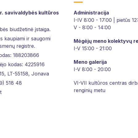
r. savivaldybės kultūros
Administracija
I-IV 8:00 - 17:00 | pietūs 1
V - 8:00 - 14:00
bės biudžetinė įstaiga.
 kaupiami ir saugomi
Mėgėjų meno kolektyvų re
asmenų registre.
I-V 15:00 - 21:00
kodas: 188203866
Meno galerija
ėjo kodas: 4225916
I-V 8:00 - 20:00
 15, LT-55158, Jonava
9) 518 48
VI-VII kultūros centras dirb
renginių metu
t