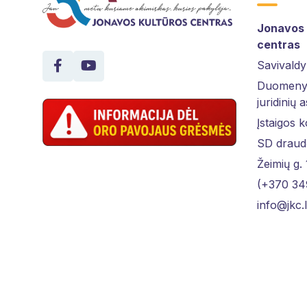
Jonavos 
centras
Savivaldy
Duomenys
juridinių 
Įstaigos 
SD draud
Žeimių g.
(+370 34
info@jkc.l