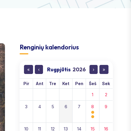
Renginių kalendorius
Rugpjūtis
2026
«
‹
›
»
Pir
Ant
Tre
Ket
Pen
Šeš
Sek
1
2
3
4
5
6
7
8
9
10
11
12
13
14
15
16