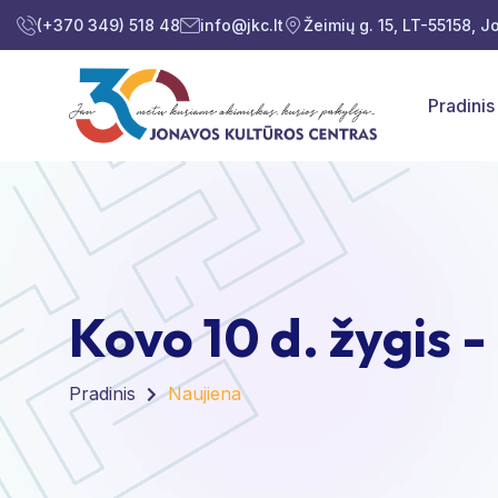
(+370 349) 518 48
info@jkc.lt
Žeimių g. 15, LT-55158, 
Pradinis
Kovo 10 d. žygis 
Pradinis
Naujiena