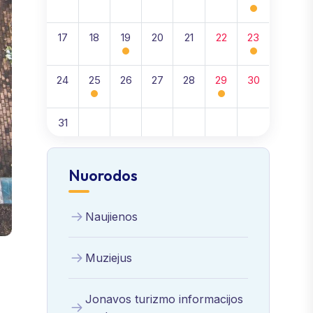
17
18
19
20
21
22
23
24
25
26
27
28
29
30
31
Nuorodos
Naujienos
Muziejus
Jonavos turizmo informacijos