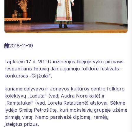
2018-11-19
Lapkričio 17 d. VGTU inžinerijos licėjuje vyko pirmasis
respublikinis lietuvių dainuojamojo folklore festivalis-
konkursas „Grįžulai",
kuriame dalyvavo ir Jonavos kultūros centro folkloro
kolektyvų „Laduta" (vad. Audra Noreikaitė) ir
„Ramtatukai" (vad. Loreta Ratautienė) atstovai. Sėkmė
lydėjo Smiltę Petrošiūtę, kuri moksleivių grupėje užėmė
pirmąją vietą. Namo parsivežė diplomą, rėmėjų
įsteigtus prizus.