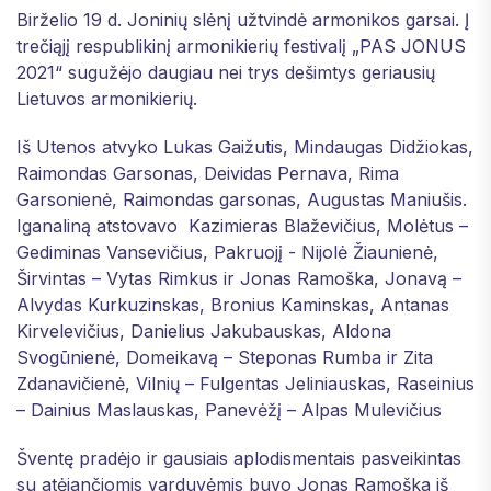
Birželio 19 d. Joninių slėnį užtvindė armonikos garsai. Į
trečiąjį respublikinį armonikierių festivalį „PAS JONUS
2021“ sugužėjo daugiau nei trys dešimtys geriausių
Lietuvos armonikierių.
Iš Utenos atvyko Lukas Gaižutis, Mindaugas Didžiokas,
Raimondas Garsonas, Deividas Pernava, Rima
Garsonienė, Raimondas garsonas, Augustas Maniušis.
Iganaliną atstovavo Kazimieras Blaževičius, Molėtus –
Gediminas Vansevičius, Pakruojį - Nijolė Žiaunienė,
Širvintas – Vytas Rimkus ir Jonas Ramoška, Jonavą –
Alvydas Kurkuzinskas, Bronius Kaminskas, Antanas
Kirvelevičius, Danielius Jakubauskas, Aldona
Svogūnienė, Domeikavą – Steponas Rumba ir Zita
Zdanavičienė, Vilnių – Fulgentas Jeliniauskas, Raseinius
– Dainius Maslauskas, Panevėžį – Alpas Mulevičius
Šventę pradėjo ir gausiais aplodismentais pasveikintas
su atėjančiomis varduvėmis buvo Jonas Ramoška iš