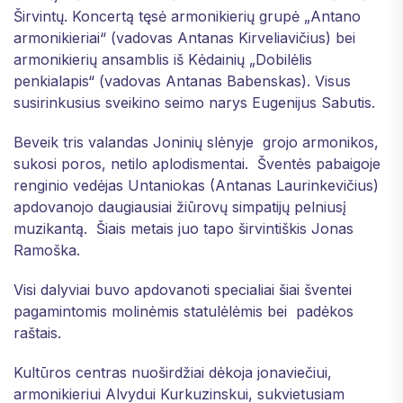
Širvintų. Koncertą tęsė armonikierių grupė „Antano
armonikieriai“ (vadovas Antanas Kirveliavičius) bei
armonikierių ansamblis iš Kėdainių „Dobilėlis
penkialapis“ (vadovas Antanas Babenskas). Visus
susirinkusius sveikino seimo narys Eugenijus Sabutis.
Beveik tris valandas Joninių slėnyje grojo armonikos,
sukosi poros, netilo aplodismentai. Šventės pabaigoje
renginio vedėjas Untaniokas (Antanas Laurinkevičius)
apdovanojo daugiausiai žiūrovų simpatijų pelniusį
muzikantą. Šiais metais juo tapo širvintiškis Jonas
Ramoška.
Visi dalyviai buvo apdovanoti specialiai šiai šventei
pagamintomis molinėmis statulėlėmis bei padėkos
raštais.
Kultūros centras nuoširdžiai dėkoja jonaviečiui,
armonikieriui Alvydui Kurkuzinskui, sukvietusiam