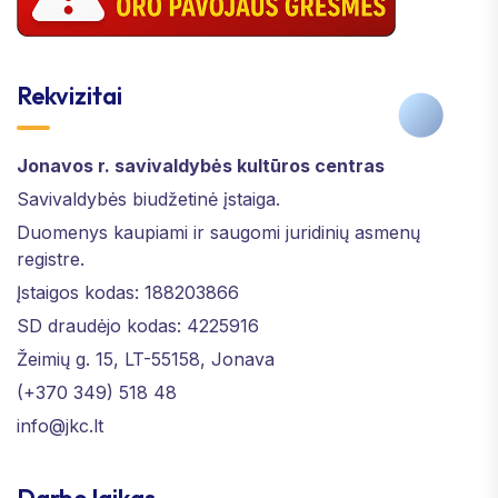
Rekvizitai
Jonavos r. savivaldybės kultūros centras
Savivaldybės biudžetinė įstaiga.
Duomenys kaupiami ir saugomi juridinių asmenų
registre.
Įstaigos kodas: 188203866
SD draudėjo kodas: 4225916
Žeimių g. 15, LT-55158, Jonava
(+370 349) 518 48
info@jkc.lt