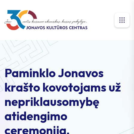
Paminklo Jonavos
krašto kovotojams už
nepriklausomybę
atidengimo
ceremonija.