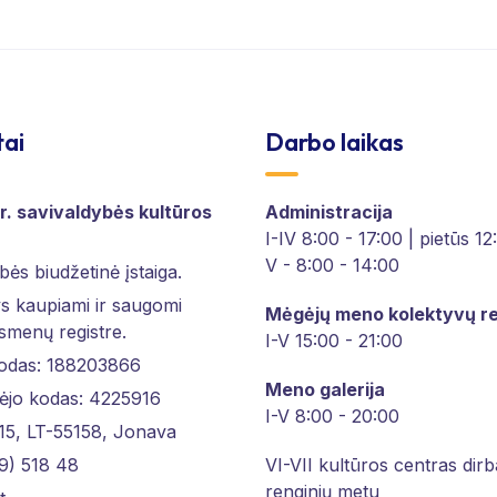
tai
Darbo laikas
r. savivaldybės kultūros
Administracija
I-IV 8:00 - 17:00 | pietūs 1
V - 8:00 - 14:00
bės biudžetinė įstaiga.
 kaupiami ir saugomi
Mėgėjų meno kolektyvų re
asmenų registre.
I-V 15:00 - 21:00
kodas: 188203866
Meno galerija
ėjo kodas: 4225916
I-V 8:00 - 20:00
 15, LT-55158, Jonava
9) 518 48
VI-VII kultūros centras dirb
renginių metu