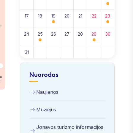
17
18
19
20
21
22
23
24
25
26
27
28
29
30
31
Nuorodos
Naujienos
Muziejus
Jonavos turizmo informacijos