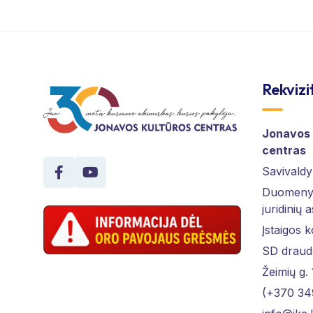
Rekvizi
Jonavos 
centras
Savivaldy
Duomenys
juridinių 
Įstaigos 
SD draud
Žeimių g.
(+370 34