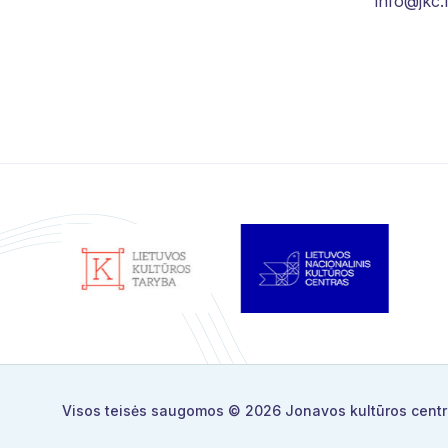
info@jkc.l
Visos teisės saugomos © 2026
Jonavos kultūros cent