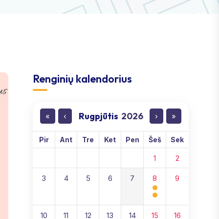
Renginių kalendorius
Rugpjūtis
2026
«
‹
›
»
Pir
Ant
Tre
Ket
Pen
Šeš
Sek
1
2
3
4
5
6
7
8
9
10
11
12
13
14
15
16