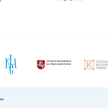
t
ras