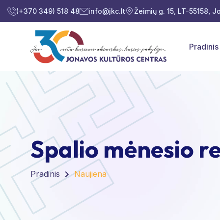
(+370 349) 518 48
info@jkc.lt
Žeimių g. 15, LT-55158, 
Pradinis
Spalio mėnesio re
Pradinis
Naujiena