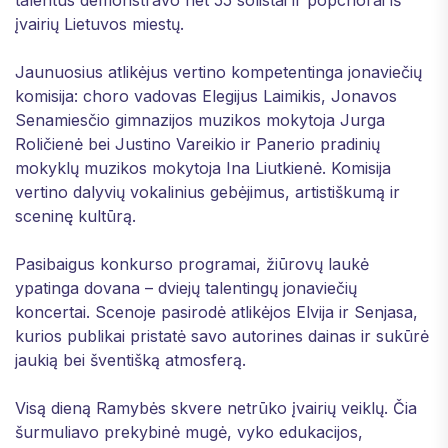
įvairių Lietuvos miestų.
Jaunuosius atlikėjus vertino kompetentinga jonaviečių
komisija: choro vadovas Elegijus Laimikis, Jonavos
Senamiesčio gimnazijos muzikos mokytoja Jurga
Roličienė bei Justino Vareikio ir Panerio pradinių
mokyklų muzikos mokytoja Ina Liutkienė. Komisija
vertino dalyvių vokalinius gebėjimus, artistiškumą ir
sceninę kultūrą.
Pasibaigus konkurso programai, žiūrovų laukė
ypatinga dovana – dviejų talentingų jonaviečių
koncertai. Scenoje pasirodė atlikėjos Elvija ir Senjasa,
kurios publikai pristatė savo autorines dainas ir sukūrė
jaukią bei šventišką atmosferą.
Visą dieną Ramybės skvere netrūko įvairių veiklų. Čia
šurmuliavo prekybinė mugė, vyko edukacijos,