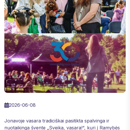
2026-06-08
Jonavoje vasara tradiciškai pasitikta spalvinga ir
nuotaikinga švente „Sveika, vasara!“, kuri į Ramybės