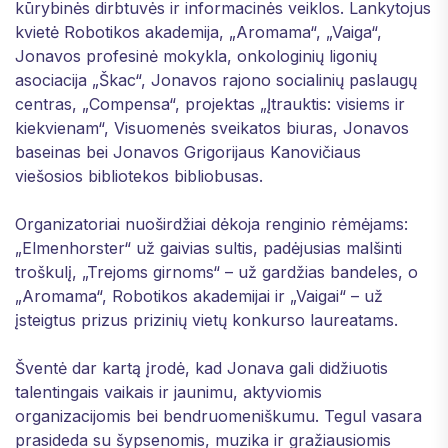
kūrybinės dirbtuvės ir informacinės veiklos. Lankytojus
kvietė Robotikos akademija, „Aromama“, „Vaiga“,
Jonavos profesinė mokykla, onkologinių ligonių
asociacija „Škac“, Jonavos rajono socialinių paslaugų
centras, „Compensa“, projektas „Įtrauktis: visiems ir
kiekvienam“, Visuomenės sveikatos biuras, Jonavos
baseinas bei Jonavos Grigorijaus Kanovičiaus
viešosios bibliotekos bibliobusas.
Organizatoriai nuoširdžiai dėkoja renginio rėmėjams:
„Elmenhorster“ už gaivias sultis, padėjusias malšinti
troškulį, „Trejoms girnoms“ – už gardžias bandeles, o
„Aromama“, Robotikos akademijai ir „Vaigai“ – už
įsteigtus prizus prizinių vietų konkurso laureatams.
Šventė dar kartą įrodė, kad Jonava gali didžiuotis
talentingais vaikais ir jaunimu, aktyviomis
organizacijomis bei bendruomeniškumu. Tegul vasara
prasideda su šypsenomis, muzika ir gražiausiomis