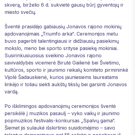
skverą, birželio 6 d. sukvietė gausų būrį gyventojų ir
miesto svečių.
Šventė prasidėjo gabiausių Jonavos rajono mokinių
apdovanojimais „Triumfo arka“. Ceremonijos metu
buvo pagerbti talentingiausi ir didžiausių pasiekimų
mokslo, meno bei sporto srityse pasiekę mokiniai.
Susirinkusiuosius sveikino Jonavos rajono
savivaldybės vicemerė Birutė Gailienė bei Švietimo,
kultūros, sporto ir jaunimo reikalų komiteto pirmininkė
Vijolė Šadauskienė, kurios jauniesiems laureatams
linkėjo ir toliau siekti aukštų tikslų bei garsinti Jonavos
vardą.
Po iškilmingos apdovanojimų ceremonijos šventė
persikėlė į muzikos pasaulį – vyko vaikų ir jaunimo
popmuzikos festivalis-konkursas „Spalvų gama“.
Šiemet jis sulaukė išskirtinio susidomėjimo – savo
talentus demonstravo net 55 solistai ir popchorai iš