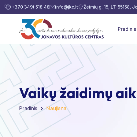
(+370 349) 518 48
info@jkc.lt
Žeimių g. 15, LT-55158, 
Pradinis
Vaikų žaidimų ai
Pradinis
Naujiena