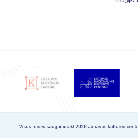
info@jkc.l
Visos teisės saugomos © 2026
Jonavos kultūros cent