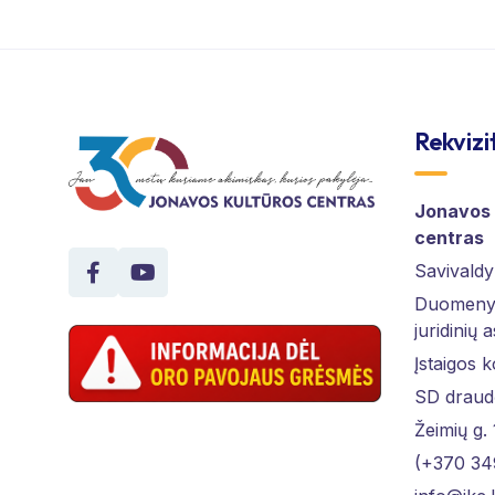
Rekvizi
Jonavos 
centras
Savivaldy
Duomenys
juridinių 
Įstaigos 
SD draud
Žeimių g.
(+370 34