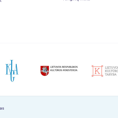
t
ras