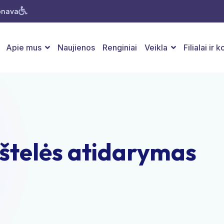
Jonava
Apie mus
Naujienos
Renginiai
Veikla
Filialai ir 
kštelės atidarymas