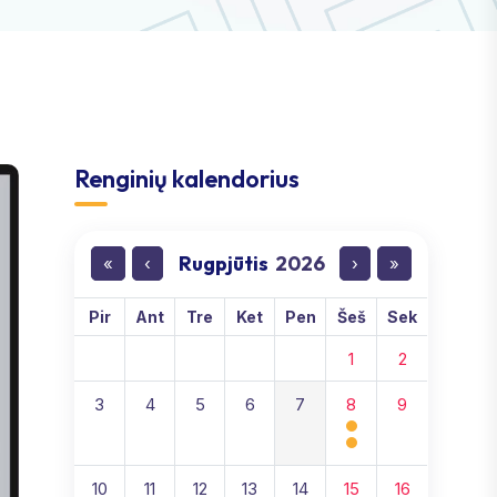
Renginių kalendorius
Rugpjūtis
2026
«
‹
›
»
Pir
Ant
Tre
Ket
Pen
Šeš
Sek
1
2
3
4
5
6
7
8
9
10
11
12
13
14
15
16