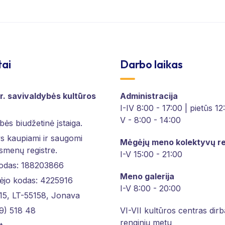
tai
Darbo laikas
r. savivaldybės kultūros
Administracija
I-IV 8:00 - 17:00 | pietūs 1
V - 8:00 - 14:00
bės biudžetinė įstaiga.
 kaupiami ir saugomi
Mėgėjų meno kolektyvų re
asmenų registre.
I-V 15:00 - 21:00
kodas: 188203866
Meno galerija
ėjo kodas: 4225916
I-V 8:00 - 20:00
 15, LT-55158, Jonava
9) 518 48
VI-VII kultūros centras dirb
renginių metu