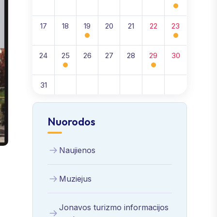
17
18
19
20
21
22
23
24
25
26
27
28
29
30
31
Nuorodos
Naujienos
Muziejus
Jonavos turizmo informacijos