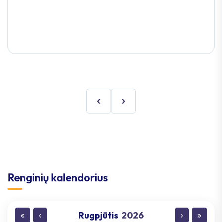
‹
›
Renginių kalendorius
Rugpjūtis
2026
«
‹
›
»