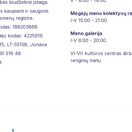
V - 8:00 - 14:00
bės biudžetinė įstaiga.
 kaupiami ir saugomi
Mėgėjų meno kolektyvų re
asmenų registre.
I-V 15:00 - 21:00
kodas: 188203866
Meno galerija
ėjo kodas: 4225916
I-V 8:00 - 20:00
 15, LT-55158, Jonava
9) 518 48
VI-VII kultūros centras dirb
renginių metu
t