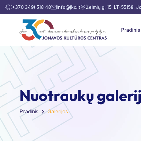
(+370 349) 518 48
info@jkc.lt
Žeimių g. 15, LT-55158, 
Pradinis
Nuotraukų galeri
Pradinis
Galerijos