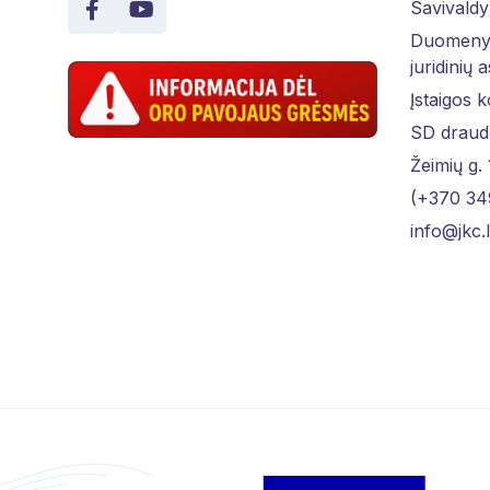
Savivaldy
Duomenys
juridinių 
Įstaigos 
SD draud
Žeimių g.
(+370 34
info@jkc.l