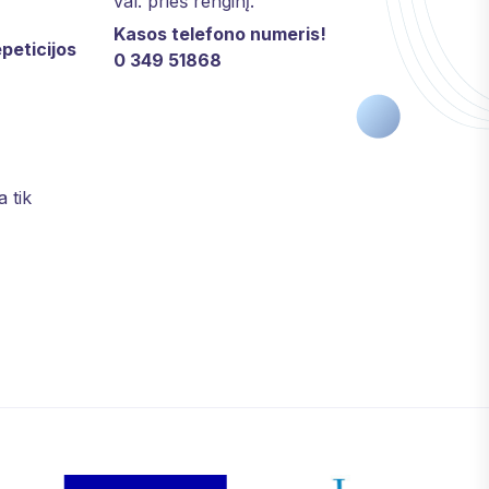
val. prieš renginį.
Kasos telefono numeris!
peticijos
0 349 51868
a tik