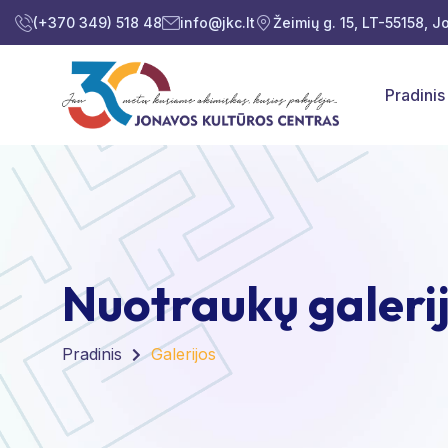
(+370 349) 518 48
info@jkc.lt
Žeimių g. 15, LT-55158, 
Pradinis
Nuotraukų galeri
Pradinis
Galerijos