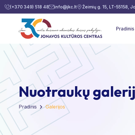
(+370 349) 518 48
info@jkc.lt
Žeimių g. 15, LT-55158, 
Pradinis
Nuotraukų galeri
Pradinis
Galerijos