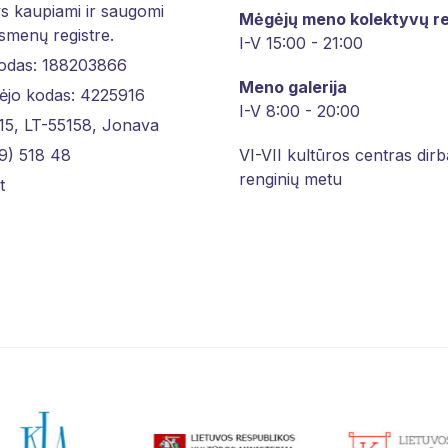
 kaupiami ir saugomi
Mėgėjų meno kolektyvų re
asmenų registre.
I-V 15:00 - 21:00
kodas: 188203866
Meno galerija
ėjo kodas: 4225916
I-V 8:00 - 20:00
 15, LT-55158, Jonava
9) 518 48
VI-VII kultūros centras dirb
renginių metu
t