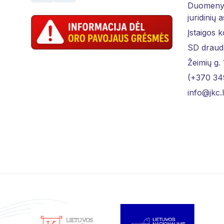
Duomenys
juridinių 
Įstaigos 
SD draud
Žeimių g.
(+370 34
info@jkc.l