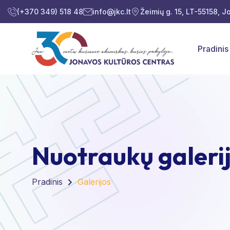
(+370 349) 518 48
info@jkc.lt
Žeimių g. 15, LT-55158, 
Pradinis
Nuotraukų galeri
Pradinis
Galerijos