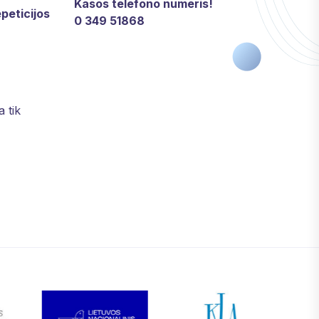
Kasos telefono numeris!
peticijos
0 349 51868
a tik