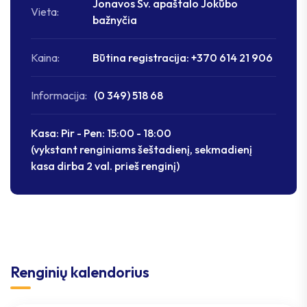
Jonavos Šv. apaštalo Jokūbo
Vieta:
bažnyčia
Kaina:
Būtina registracija: +370 614 21 906
Informacija:
(0 349) 518 68
Kasa: Pir - Pen: 15:00 - 18:00
(vykstant renginiams šeštadienį, sekmadienį
kasa dirba 2 val. prieš renginį)
Renginių kalendorius