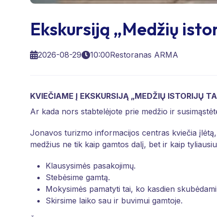
Ekskursiją „Medžių istor
2026-08-29
10:00
Restoranas ARMA
KVIEČIAME Į EKSKURSIJĄ „MEDŽIŲ ISTORIJŲ T
Ar kada nors stabtelėjote prie medžio ir susimąstėte,
Jonavos turizmo informacijos centras kviečia įlėtą
medžius ne tik kaip gamtos dalį, bet ir kaip tyliausius
Klausysimės pasakojimų.
Stebėsime gamtą.
Mokysimės pamatyti tai, ko kasdien skubėdami
Skirsime laiko sau ir buvimui gamtoje.