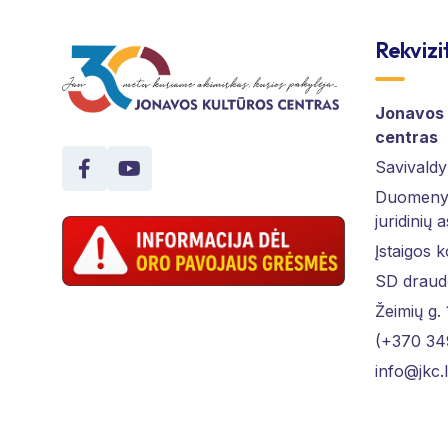
Rekvizi
Jonavos 
centras
Savivaldy
Duomenys
juridinių 
Įstaigos 
SD draud
Žeimių g.
(+370 34
info@jkc.l