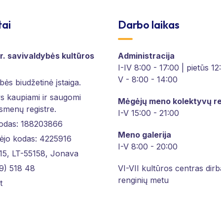
tai
Darbo laikas
r. savivaldybės kultūros
Administracija
I-IV 8:00 - 17:00 | pietūs 1
V - 8:00 - 14:00
bės biudžetinė įstaiga.
 kaupiami ir saugomi
Mėgėjų meno kolektyvų re
asmenų registre.
I-V 15:00 - 21:00
kodas: 188203866
Meno galerija
ėjo kodas: 4225916
I-V 8:00 - 20:00
 15, LT-55158, Jonava
9) 518 48
VI-VII kultūros centras dirb
renginių metu
t