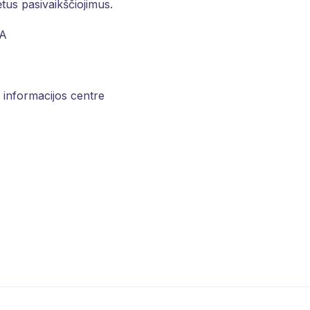
ėtus pasivaikščiojimus.
MA
 informacijos centre