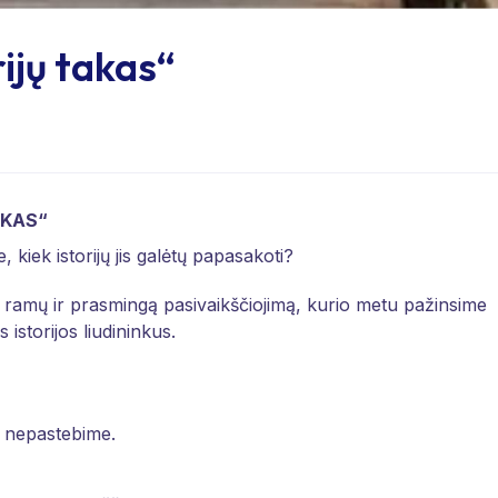
ijų takas“
AKAS“
 kiek istorijų jis galėtų papasakoti?
, ramų ir prasmingą pasivaikščiojimą, kurio metu pažinsime
 istorijos liudininkus.
 nepastebime.