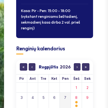
Kasa: Pir - Pen: 15:00 - 18:00
(vykstant renginiams šeštadienį,
sekmadienį kasa dirba 2 val. prieš
renginį)
Renginių kalendorius
Rugpjūtis
2026
«
‹
›
»
Pir
Ant
Tre
Ket
Pen
Šeš
Sek
1
2
3
4
5
6
7
8
9