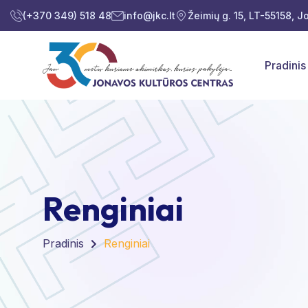
(+370 349) 518 48
info@jkc.lt
Žeimių g. 15, LT-55158, 
Pradinis
Renginiai
Pradinis
Renginiai