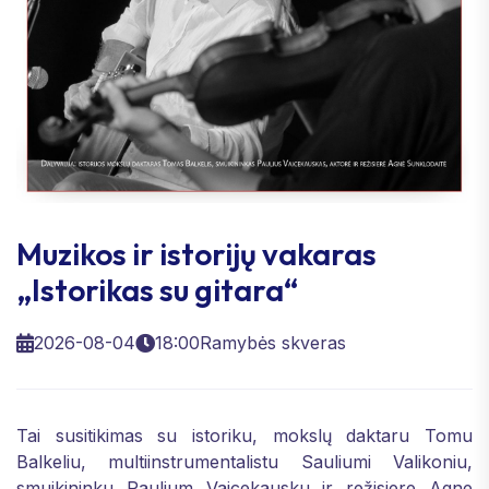
Muzikos ir istorijų vakaras
„Istorikas su gitara“
2026-08-04
18:00
Ramybės skveras
Tai susitikimas su istoriku, mokslų daktaru Tomu
Balkeliu, multiinstrumentalistu Sauliumi Valikoniu,
smuikininku Paulium Vaicekausku ir režisiere Agne