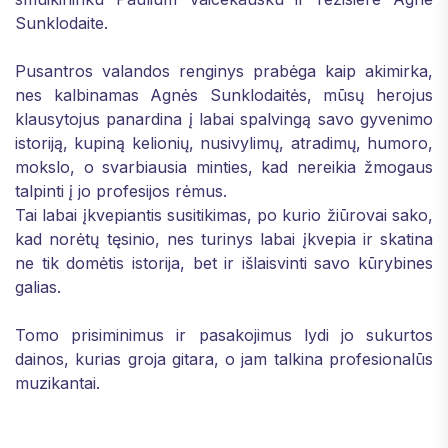
Sunklodaite.
Pusantros valandos renginys prabėga kaip akimirka,
nes kalbinamas Agnės Sunklodaitės, mūsų herojus
klausytojus panardina į labai spalvingą savo gyvenimo
istoriją, kupiną kelionių, nusivylimų, atradimų, humoro,
mokslo, o svarbiausia minties, kad nereikia žmogaus
talpinti į jo profesijos rėmus.
Tai labai įkvepiantis susitikimas, po kurio žiūrovai sako,
kad norėtų tęsinio, nes turinys labai įkvepia ir skatina
ne tik domėtis istorija, bet ir išlaisvinti savo kūrybines
galias.
Tomo prisiminimus ir pasakojimus lydi jo sukurtos
dainos, kurias groja gitara, o jam talkina profesionalūs
muzikantai.