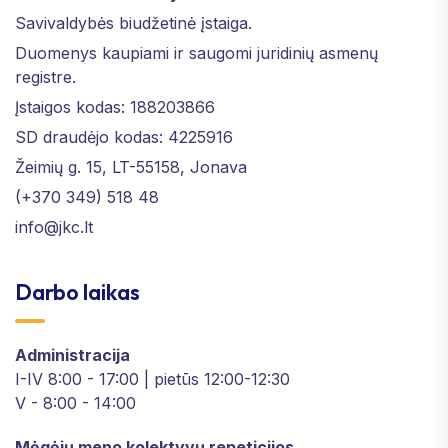
Savivaldybės biudžetinė įstaiga.
Duomenys kaupiami ir saugomi juridinių asmenų
registre.
Įstaigos kodas: 188203866
SD draudėjo kodas: 4225916
Žeimių g. 15, LT-55158, Jonava
(+370 349) 518 48
info@jkc.lt
Darbo laikas
Administracija
I-IV 8:00 - 17:00 | pietūs 12:00-12:30
V - 8:00 - 14:00
Mėgėjų meno kolektyvų repeticijos