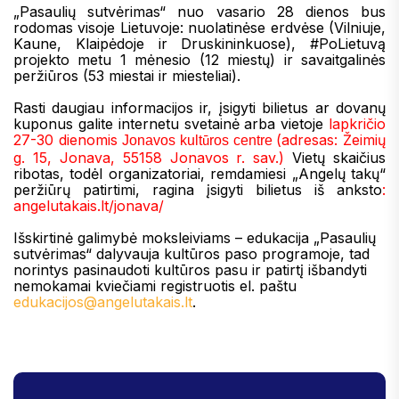
„Pasaulių sutvėrimas“ nuo vasario 28 dienos bus
rodomas visoje Lietuvoje: nuolatinėse erdvėse (Vilniuje,
Kaune, Klaipėdoje ir Druskininkuose), #PoLietuvą
projekto metu 1 mėnesio (12 miestų) ir savaitgalinės
peržiūros (53 miestai ir miesteliai).
Rasti daugiau informacijos ir, įsigyti bilietus ar dovanų
kuponus galite internetu svetainė arba vietoje
lapkričio
27-30 dienomis
(adresas: Žeimių
Jonavos kult
ros centre
ū
g. 15, Jonava, 55158 Jonavos r. sav.)
Vietų skaičius
ribotas, todėl organizatoriai, remdamiesi „Angelų takų“
peržiūrų patirtimi, ragina įsigyti bilietus iš anksto
:
angelutakais.lt/jonava/
Išskirtinė galimybė moksleiviams – edukacija „Pasaulių
sutvėrimas“ dalyvauja kultūros paso programoje, tad
norintys pasinaudoti kultūros pasu ir patirtį išbandyti
nemokamai kviečiami registruotis el. paštu
edukacijos@angelutakais.lt
.