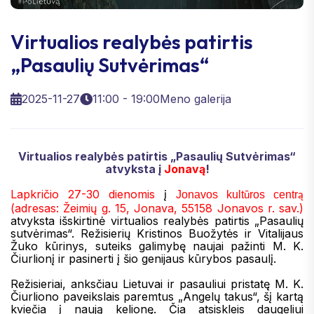
Virtualios realybės patirtis
„Pasaulių Sutvėrimas“
2025-11-27
11:00 - 19:00
Meno galerija
Virtualios realybės patirtis „Pasaulių Sutvėrimas“
atvyksta į
Jonavą
!
Lapkričio 27-30 dienomis
į
Jonavos kult
ros centr
ū
ą
(adresas: Žeimių g. 15, Jonava, 55158 Jonavos r. sav.)
atvyksta išskirtinė virtualios realybės patirtis „Pasaulių
sutvėrimas“. Režisierių Kristinos Buožytės ir Vitalijaus
Žuko kūrinys, suteiks galimybę naujai pažinti M. K.
Čiurlionį ir pasinerti į šio genijaus kūrybos pasaulį.
Režisieriai, anksčiau Lietuvai ir pasauliui pristatę M. K.
Čiurliono paveikslais paremtus „Angelų takus“, šį kartą
kviečia į naują kelionę. Čia atsiskleis daugeliui