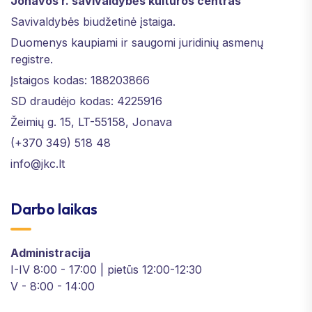
Jonavos r. savivaldybės kultūros centras
Savivaldybės biudžetinė įstaiga.
Duomenys kaupiami ir saugomi juridinių asmenų
registre.
Įstaigos kodas: 188203866
SD draudėjo kodas: 4225916
Žeimių g. 15, LT-55158, Jonava
(+370 349) 518 48
info@jkc.lt
Darbo laikas
Administracija
I-IV 8:00 - 17:00 | pietūs 12:00-12:30
V - 8:00 - 14:00