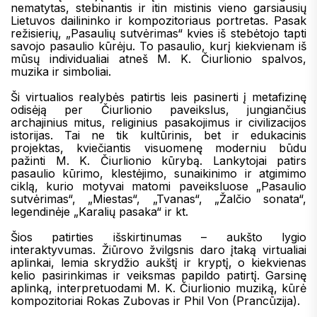
nematytas, stebinantis ir itin mistinis vieno garsiausių
Lietuvos dailininko ir kompozitoriaus portretas. Pasak
režisierių, „Pasaulių sutvėrimas“ kvies iš stebėtojo tapti
savojo pasaulio kūrėju. To pasaulio, kurį kiekvienam iš
mūsų individualiai atneš M. K. Čiurlionio spalvos,
muzika ir simboliai.
Ši virtualios realybės patirtis leis pasinerti į metafizinę
odisėją per Čiurlionio paveikslus, jungiančius
archajinius mitus, religinius pasakojimus ir civilizacijos
istorijas. Tai ne tik kultūrinis, bet ir edukacinis
projektas, kviečiantis visuomenę moderniu būdu
pažinti M. K. Čiurlionio kūrybą. Lankytojai patirs
pasaulio kūrimo, klestėjimo, sunaikinimo ir atgimimo
ciklą, kurio motyvai matomi paveiksluose „Pasaulio
sutvėrimas“, „Miestas“, „Tvanas“, „Žalčio sonata“,
legendinėje „Karalių pasaka“ ir kt.
Šios patirties išskirtinumas – aukšto lygio
interaktyvumas. Žiūrovo žvilgsnis daro įtaką virtualiai
aplinkai, lemia skrydžio aukštį ir kryptį, o kiekvienas
kelio pasirinkimas ir veiksmas papildo patirtį. Garsinę
aplinką, interpretuodami M. K. Čiurlionio muziką, kūrė
kompozitoriai Rokas Zubovas ir Phil Von (Prancūzija).