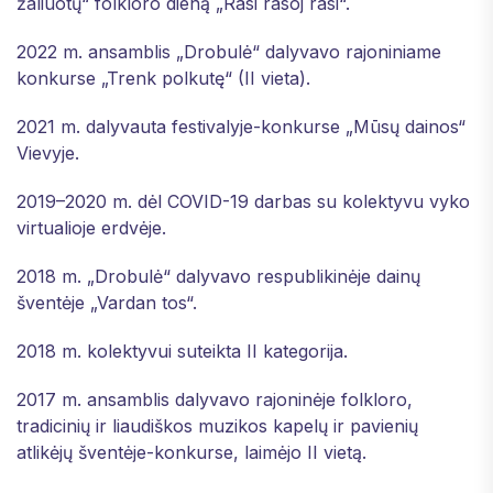
žaliuotų“ folkloro dieną „Rasi rasoj rasi“.
2022 m. ansamblis „Drobulė“ dalyvavo rajoniniame
konkurse „Trenk polkutę“ (II vieta).
2021 m. dalyvauta festivalyje-konkurse „Mūsų dainos“
Vievyje.
2019–2020 m. dėl COVID-19 darbas su kolektyvu vyko
virtualioje erdvėje.
2018 m. „Drobulė“ dalyvavo respublikinėje dainų
šventėje „Vardan tos“.
2018 m. kolektyvui suteikta II kategorija.
2017 m. ansamblis dalyvavo rajoninėje folkloro,
tradicinių ir liaudiškos muzikos kapelų ir pavienių
atlikėjų šventėje-konkurse, laimėjo II vietą.