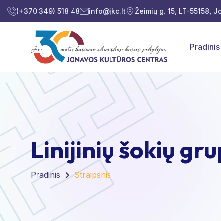
(+370 349) 518 48
info@jkc.lt
Žeimių g. 15, LT-55158, 
Pradinis
Linijinių šokių 
Pradinis
Straipsnis