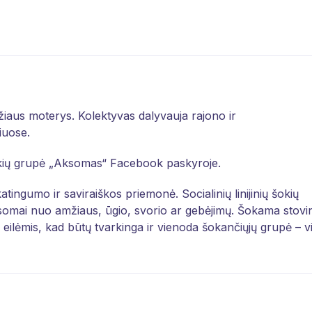
iaus moterys. Kolektyvas dalyvauja rajono ir
iuose.
 šokių grupė „Aksomas“ Facebook paskyroje.
eikatingumo ir saviraiškos priemonė. Socialinių linijinių šokių
somai nuo amžiaus, ūgio, svorio ar gebėjimų. Šokama stovi
iek eilėmis, kad būtų tvarkinga ir vienoda šokančiųjų grupė – vi