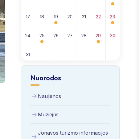
17
18
19
20
21
22
23
24
25
26
27
28
29
30
31
Nuorodos
Naujienos
Muziejus
Jonavos turizmo informacijos