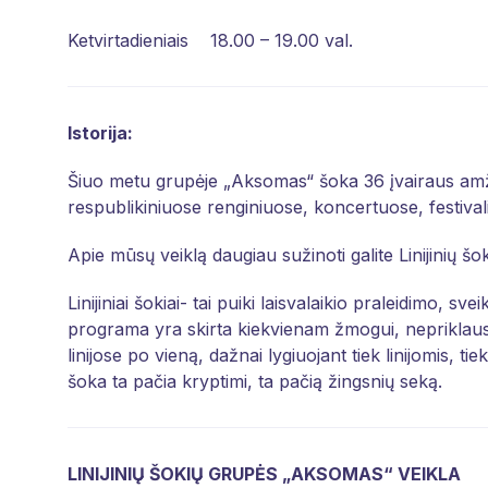
Ketvirtadieniais 18.00 – 19.00 val.
Istorija:
Šiuo metu grupėje „Aksomas“ šoka 36 įvairaus amž
respublikiniuose renginiuose, koncertuose, festival
Apie mūsų veiklą daugiau sužinoti galite Linijinių
Linijiniai šokiai- tai puiki laisvalaikio praleidimo, sv
programa yra skirta kiekvienam žmogui, nepriklau
linijose po vieną, dažnai lygiuojant tiek linijomis, t
šoka ta pačia kryptimi, ta pačią žingsnių seką.
LINIJINIŲ ŠOKIŲ GRUPĖS „AKSOMAS“ VEIKLA