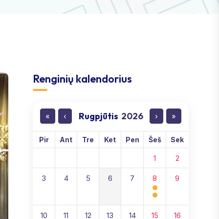
Renginių kalendorius
Rugpjūtis
2026
«
‹
›
»
Pir
Ant
Tre
Ket
Pen
Šeš
Sek
1
2
3
4
5
6
7
8
9
10
11
12
13
14
15
16