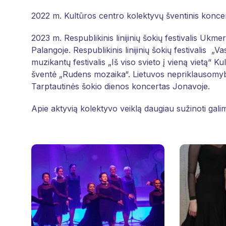
2022 m. Kultūros centro kolektyvų šventinis koncer
2023 m. Respublikinis linijinių šokių festivalis Ukmerg
Palangoje. Respublikinis linijinių šokių festivalis „
muzikantų festivalis „Iš viso svieto į vieną vietą“ 
šventė „Rudens mozaika“. Lietuvos nepriklausomy
Tarptautinės šokio dienos koncertas Jonavoje.
Apie aktyvią kolektyvo veiklą daugiau sužinoti gal