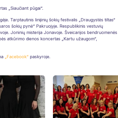
tas „Siaučiant pūgai“.
ėje. Tarptautinis linijinių šokių festivalis „Draugystės tiltas“
Vasaros šokių pynė“ Pakruojyje. Respublikinis vestuvių
Kulvoje. Joninių misterija Jonavoje. Šveicarijos bendruomenės
bės atkūrimo dienos koncertas „Kartu užaugom“,
ima
„Facebook“
paskyroje.