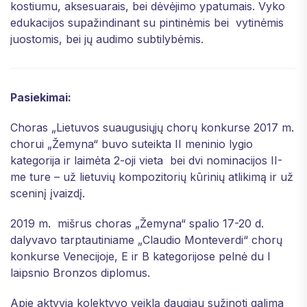
kostiumu, aksesuarais, bei dėvėjimo ypatumais. Vyko
edukacijos supažindinant su pintinėmis bei vytinėmis
juostomis, bei jų audimo subtilybėmis.
Pasiekimai:
Choras „Lietuvos suaugusiųjų chorų konkurse 2017 m.
chorui „Žemyna“ buvo suteikta II meninio lygio
kategorija ir laimėta 2-oji vieta bei dvi nominacijos II-
me ture – už lietuvių kompozitorių kūrinių atlikimą ir už
sceninį įvaizdį.
2019 m. mišrus choras „Žemyna“ spalio 17-20 d.
dalyvavo tarptautiniame „Claudio Monteverdi“ chorų
konkurse Venecijoje, E ir B kategorijose pelnė du I
laipsnio Bronzos diplomus.
Apie aktyvią kolektyvo veiklą daugiau sužinoti galima