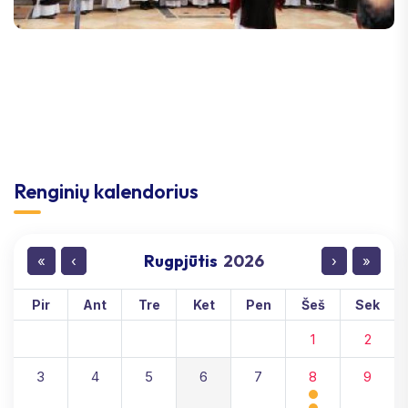
Renginių kalendorius
Rugpjūtis
2026
«
‹
›
»
Pir
Ant
Tre
Ket
Pen
Šeš
Sek
1
2
3
4
5
6
7
8
9