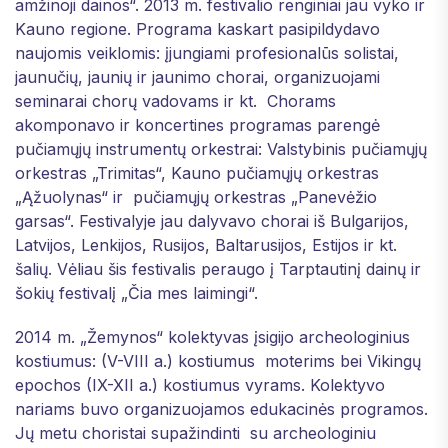
amžinoji dainos“. 2013 m. festivalio renginiai jau vyko ir
Kauno regione. Programa kaskart pasipildydavo
naujomis veiklomis: įjungiami profesionalūs solistai,
jaunučių, jaunių ir jaunimo chorai, organizuojami
seminarai chorų vadovams ir kt. Chorams
akomponavo ir koncertines programas parengė
pučiamųjų instrumentų orkestrai: Valstybinis pučiamųjų
orkestras „Trimitas“, Kauno pučiamųjų orkestras
„Ąžuolynas“ ir pučiamųjų orkestras „Panevėžio
garsas“. Festivalyje jau dalyvavo chorai iš Bulgarijos,
Latvijos, Lenkijos, Rusijos, Baltarusijos, Estijos ir kt.
šalių. Vėliau šis festivalis peraugo į Tarptautinį dainų ir
šokių festivalį „Čia mes laimingi“.
2014 m. „Žemynos“ kolektyvas įsigijo archeologinius
kostiumus: (V-VIII a.) kostiumus moterims bei Vikingų
epochos (IX-XII a.) kostiumus vyrams. Kolektyvo
nariams buvo organizuojamos edukacinės programos.
Jų metu choristai supažindinti su archeologiniu