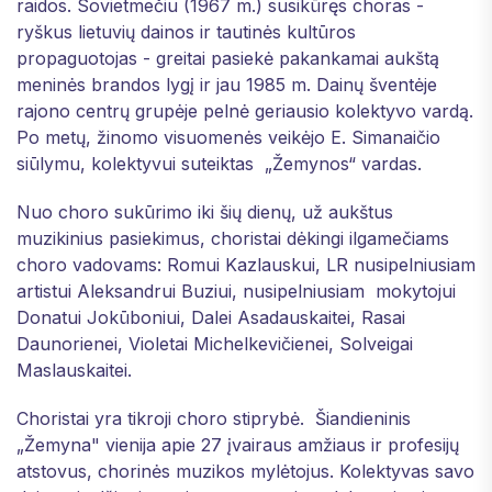
raidos. Sovietmečiu (1967 m.) susikūręs choras -
ryškus lietuvių dainos ir tautinės kultūros
propaguotojas - greitai pasiekė pakankamai aukštą
meninės brandos lygį ir jau 1985 m. Dainų šventėje
rajono centrų grupėje pelnė geriausio kolektyvo vardą.
Po metų, žinomo visuomenės veikėjo E. Simanaičio
siūlymu, kolektyvui suteiktas „Žemynos“ vardas.
Nuo choro sukūrimo iki šių dienų, už aukštus
muzikinius pasiekimus, choristai dėkingi ilgamečiams
choro vadovams: Romui Kazlauskui, LR nusipelniusiam
artistui Aleksandrui Buziui, nusipelniusiam mokytojui
Donatui Jokūboniui, Dalei Asadauskaitei, Rasai
Daunorienei, Violetai Michelkevičienei, Solveigai
Maslauskaitei.
Choristai yra tikroji choro stiprybė. Šiandieninis
„Žemyna" vienija apie 27 įvairaus amžiaus ir profesijų
atstovus, chorinės muzikos mylėtojus. Kolektyvas savo