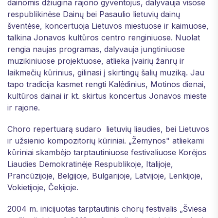
dainomis džiugina rajono gyventojus, dalyvauja visose
respublikinėse Dainų bei Pasaulio lietuvių dainų
šventėse, koncertuoja Lietuvos miestuose ir kaimuose,
talkina Jonavos kultūros centro renginiuose. Nuolat
rengia naujas programas, dalyvauja jungtiniuose
muzikiniuose projektuose, atlieka įvairių žanrų ir
laikmečių kūrinius, gilinasi į skirtingų šalių muziką. Jau
tapo tradicija kasmet rengti Kalėdinius, Motinos dienai,
kultūros dainai ir kt. skirtus koncertus Jonavos mieste
ir rajone.
Choro repertuarą sudaro lietuvių liaudies, bei Lietuvos
ir užsienio kompozitorių kūriniai. „Žemynos" atliekami
kūriniai skambėjo tarptautiniuose festivaliuose Korėjos
Liaudies Demokratinėje Respublikoje, Italijoje,
Prancūzijoje, Belgijoje, Bulgarijoje, Latvijoje, Lenkijoje,
Vokietijoje, Čekijoje.
2004 m. inicijuotas tarptautinis chorų festivalis „Šviesa