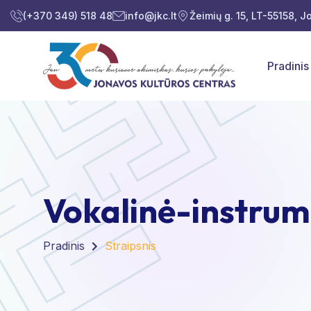
(+370 349) 518 48
info@jkc.lt
Žeimių g. 15, LT-55158, 
Pradinis
Vokalinė-instrum
Pradinis
Straipsnis