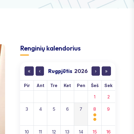
Renginių kalendorius
Rugpjūtis
2026
«
‹
›
»
Pir
Ant
Tre
Ket
Pen
Šeš
Sek
1
2
3
4
5
6
7
8
9
10
11
12
13
14
15
16