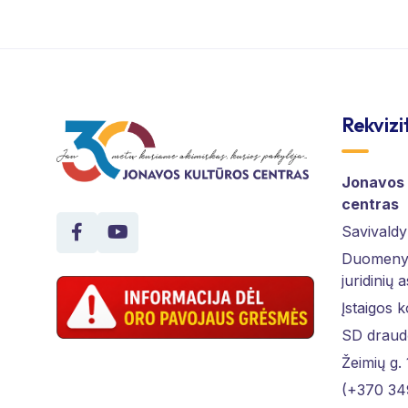
Rekvizi
Jonavos 
centras
Savivaldy
Duomenys
juridinių 
Įstaigos 
SD draud
Žeimių g.
(+370 34