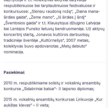
respublikiniuose bei tarptautiniuose festivaliuose ir
konkursuose: „Skinsiu raudoną rožę“, „Daina mana-
širdies gaida“, „Žeme mano“, „Iš širdies į širdį“
„Šventosios gaida“ ir t.t. Klausytojus džiugino Latvijoje
bei Lenkijos Punsko lietuvių bendruomenėje. Už aktyvų
koncertinį startą, Jonavos kultūros darbuotojų
tradicinėje šventėje „Kultūrnešys“, 2007 metais,
kolektyvas buvo apdovanotas „Metų debiuto“
nominacija.
Pasiekimai:
2010 m. respublikiniame solistų ir vokalinių ansamblių
konkurse „Sidabriniai balsai“- II laipsnio diplomas;
2015 m. vokalinių ansamblių konkursas Linkuvoje „Kur
aukštas klevas“ – II vieta;