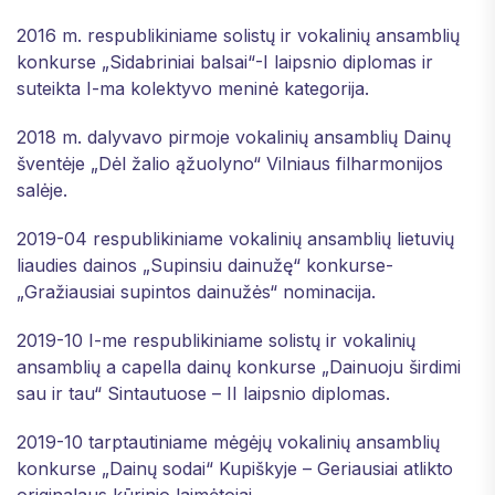
2016 m. respublikiniame solistų ir vokalinių ansamblių
konkurse „Sidabriniai balsai“-I laipsnio diplomas ir
suteikta I-ma kolektyvo meninė kategorija.
2018 m. dalyvavo pirmoje vokalinių ansamblių Dainų
šventėje „Dėl žalio ąžuolyno“ Vilniaus filharmonijos
salėje.
2019-04 respublikiniame vokalinių ansamblių lietuvių
liaudies dainos „Supinsiu dainužę“ konkurse-
„Gražiausiai supintos dainužės“ nominacija.
2019-10 I-me respublikiniame solistų ir vokalinių
ansamblių a capella dainų konkurse „Dainuoju širdimi
sau ir tau“ Sintautuose – II laipsnio diplomas.
2019-10 tarptautiniame mėgėjų vokalinių ansamblių
konkurse „Dainų sodai“ Kupiškyje – Geriausiai atlikto