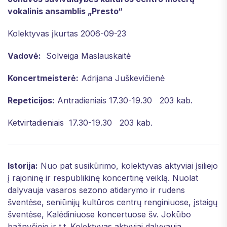
vokalinis ansamblis „Presto“
Kolektyvas įkurtas 2006-09-23
Vadovė:
Solveiga Maslauskaitė
Koncertmeisterė:
Adrijana Juškevičienė
Repeticijos:
Antradieniais 17.30-19.30 203 kab.
Ketvirtadieniais 17.30-19.30 203 kab.
Istorija:
Nuo pat susikūrimo, kolektyvas aktyviai įsiliejo
į rajoninę ir respublikinę koncertinę veiklą. Nuolat
dalyvauja vasaros sezono atidarymo ir rudens
šventėse, seniūnijų kultūros centrų renginiuose, įstaigų
šventėse, Kalėdiniuose koncertuose šv. Jokūbo
bažnyčioje ir t.t. Kolektyvas aktyviai dalyvauja