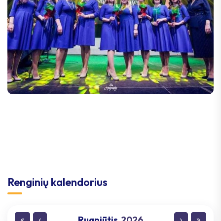
Renginių kalendorius
Rugpjūtis
2026
«
‹
›
»